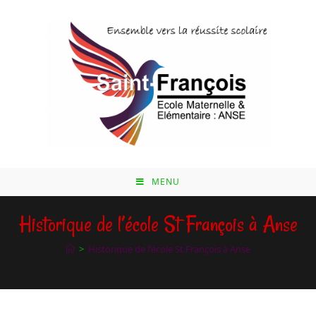
Skip
to
content
MENU
Historique de l’école St François à Anse
>
Historique de l’école St François à Anse