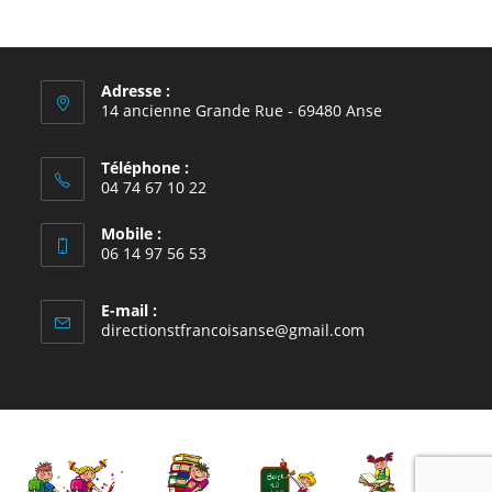
Adresse :
14 ancienne Grande Rue - 69480 Anse
Téléphone :
04 74 67 10 22
Mobile :
06 14 97 56 53
E-mail :
S’ouvre
directionstfrancoisanse@gmail.com
dans
votre
application
école Saint-François, Anse