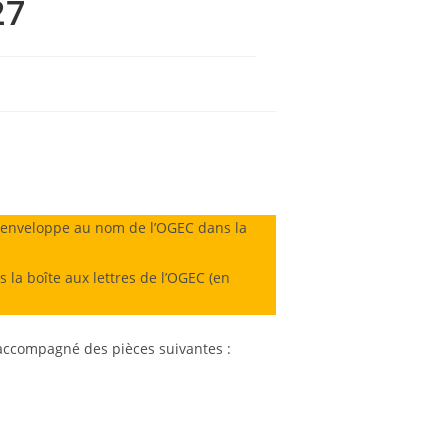
27
enveloppe au nom de l’OGEC dans la
la boîte aux lettres de l’OGEC (en
accompagné des pièces suivantes :