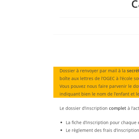
C
Dossier à renvoyer par mail à la
secré
boîte aux lettres de l’OGEC à l’école s
Vous pouvez nous faire parvenir le do
indiquant bien le nom de l’enfant et le
Le dossier d’inscription
complet
à l’ac
La fiche d’inscription pour chaque e
Le règlement des frais d’inscriptio