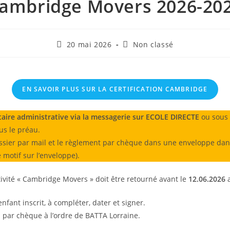
ambridge Movers 2026-20
Publication
Post
20 mai 2026
Non classé
publiée :
category:
EN SAVOIR PLUS SUR LA CERTIFICATION CAMBRIDGE
taire administrative
via la messagerie sur ECOLE DIRECTE
ou sous 
ous le préau.
ssier par mail et le règlement par chèque dans une enveloppe dans 
 motif sur l’enveloppe).
tivité « Cambridge Movers » doit être retourné avant le
12.06.2026
nfant inscrit, à compléter, dater et signer.
n par chèque à l’ordre de BATTA Lorraine.