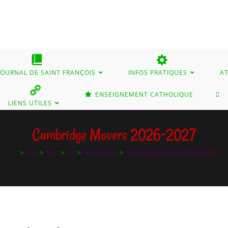
 JOURNAL DE SAINT FRANÇOIS
INFOS PRATIQUES
AT
TO
ENSEIGNEMENT CATHOLIQUE
LIENS UTILES
WE
Cambridge Movers 2026-2027
>
PM
>
Mai
>
20
>
Non classé
>
Cambridge Movers 2026-2027
SE