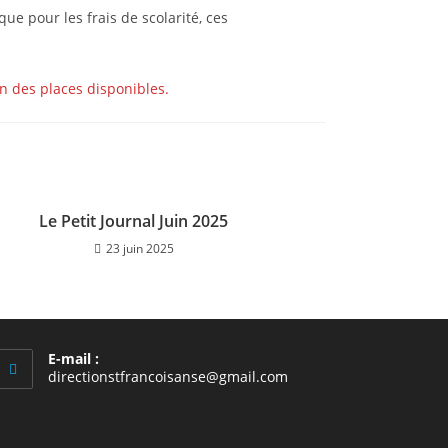
e pour les frais de scolarité, ces
on des places disponibles.
Le Petit Journal Juin 2025
23 juin 2025
E-mail :
S’ouvre
directionstfrancoisanse@gmail.com
dans
votre
application