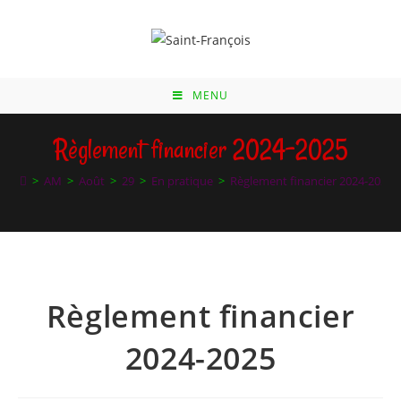
Skip
to
content
MENU
Règlement financier 2024-2025
>
AM
>
Août
>
29
>
En pratique
>
Règlement financier 2024-2025
Règlement financier
2024-2025