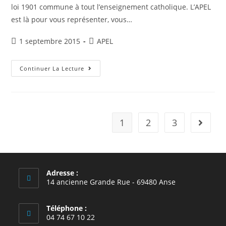
loi 1901 commune à tout l’enseignement catholique. L’APEL
est là pour vous représenter, vous…
Publication
Post
1 septembre 2015
APEL
publiée :
category:
Présentation
Continuer La Lecture
De
L’APEL
1
2
3
Aller à 
Adresse :
14 ancienne Grande Rue - 69480 Anse
Téléphone :
04 74 67 10 22