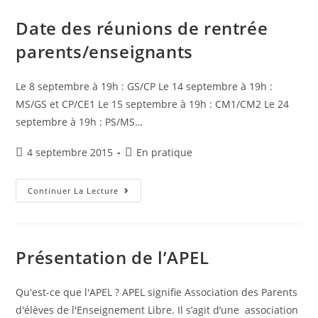
10
Octobre
À
Date des réunions de rentrée
9h
parents/enseignants
Le 8 septembre à 19h : GS/CP Le 14 septembre à 19h :
MS/GS et CP/CE1 Le 15 septembre à 19h : CM1/CM2 Le 24
septembre à 19h : PS/MS…
Publication
Post
4 septembre 2015
En pratique
publiée :
category:
Date
Continuer La Lecture
Des
Réunions
De
Rentrée
Parents/enseignants
Présentation de l’APEL
Qu'est-ce que l'APEL ? APEL signifie Association des Parents
d'élèves de l'Enseignement Libre. Il s’agit d’une association