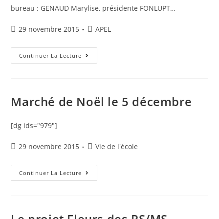
bureau : GENAUD Marylise, présidente FONLUPT…
Publication
Post
29 novembre 2015
APEL
publiée :
category:
AG
Continuer La Lecture
De
L’APEL
Marché de Noël le 5 décembre
[dg ids="979"]
Publication
Post
29 novembre 2015
Vie de l'école
publiée :
category:
Marché
Continuer La Lecture
De
Noël
Le
5
Décembre
Le projet Fleurs des PS/MS