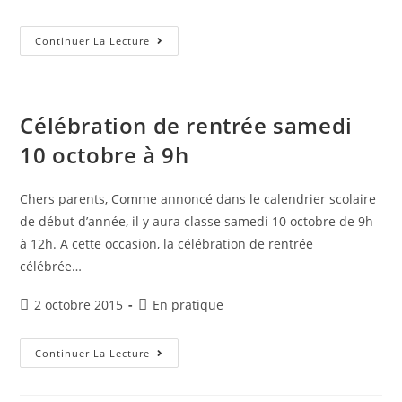
publiée :
category:
Réunion
Continuer La Lecture
Parents
D’élèves
–
OGEC
:
Jeudi
Célébration de rentrée samedi
8
Octobre
10 octobre à 9h
À
19h
Chers parents, Comme annoncé dans le calendrier scolaire
de début d’année, il y aura classe samedi 10 octobre de 9h
à 12h. A cette occasion, la célébration de rentrée
célébrée…
Publication
Post
2 octobre 2015
En pratique
publiée :
category:
Célébration
Continuer La Lecture
De
Rentrée
Samedi