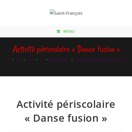
Skip
to
content
MENU
Activité périscolaire « Danse fusion »
>
AM
>
Sep
>
16
>
Périscolaire
>
Activité périscolaire « Danse fusi
Activité périscolaire
« Danse fusion »