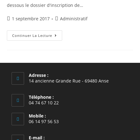
dessous le dossier d'inscription de…
Publication
Post
1 septembre 2017
Administratif
publiée :
category:
Inscription
Continuer La Lecture
Adresse :
14 ancienne Grande Rue - 69480 Anse
Téléphone :
04 74 67 10 22
Mobile :
06 14 97 56 53
E-mail :