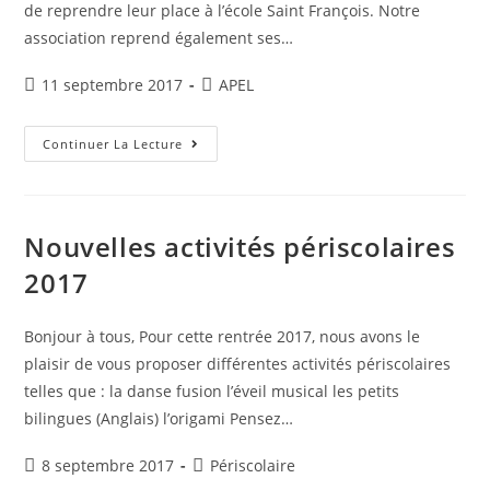
de reprendre leur place à l’école Saint François. Notre
association reprend également ses…
Publication
Post
11 septembre 2017
APEL
publiée :
category:
Info
Continuer La Lecture
APEL
N°2
:
Assemblée
Générale
Du
Nouvelles activités périscolaires
21
Septembre
2017
2017
Bonjour à tous, Pour cette rentrée 2017, nous avons le
plaisir de vous proposer différentes activités périscolaires
telles que : la danse fusion l’éveil musical les petits
bilingues (Anglais) l’origami Pensez…
Publication
Post
8 septembre 2017
Périscolaire
publiée :
category: