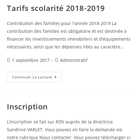
Saint
François
Tarifs scolarité 2018-2019
D’Anse
Contribution des familles pour l'année 2018-2019 La
contribution des familles est obligatoire et est destinée à
financer les investissements immobiliers et d'équipements
nécessaires, ainsi que les dépenses liées au caractère…
Publication
Post
1 septembre 2017
Administratif
publiée :
category:
Tarifs
Continuer La Lecture
Scolarité
2018-
2019
Inscription
L’inscription se fait sur RDV auprès de la directrice
Sandrine VARLET. Vous pouvez en faire la demande via
notre rubrique Nous contacter. Vous pouvez télécharger ci-