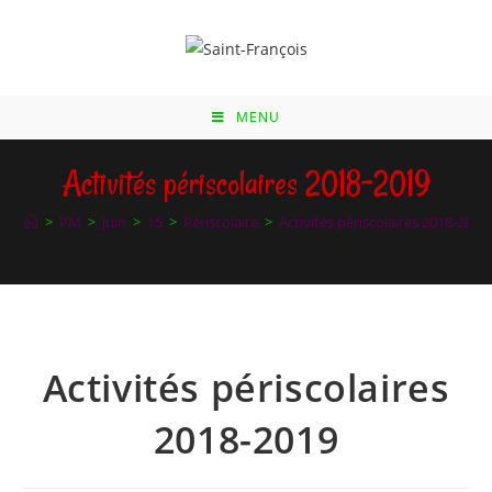
Skip
to
content
MENU
Activités périscolaires 2018-2019
>
PM
>
Juin
>
15
>
Périscolaire
>
Activités périscolaires 2018-2019
Activités périscolaires
2018-2019