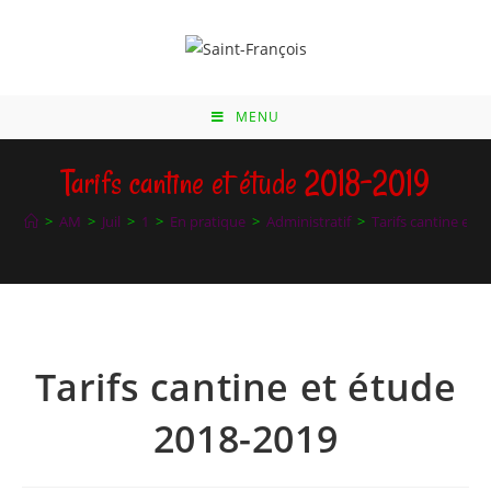
Skip
to
content
MENU
Tarifs cantine et étude 2018-2019
>
AM
>
Juil
>
1
>
En pratique
>
Administratif
>
Tarifs cantine et 
Tarifs cantine et étude
2018-2019