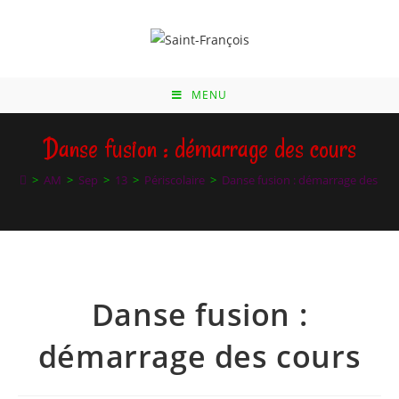
Skip
to
content
MENU
Danse fusion : démarrage des cours
>
AM
>
Sep
>
13
>
Périscolaire
>
Danse fusion : démarrage des cou
Danse fusion :
démarrage des cours