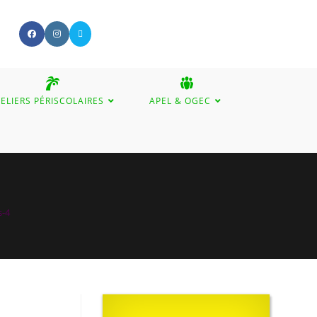
ELIERS PÉRISCOLAIRES
APEL & OGEC
GGLE
BSITE
-4
ARCH