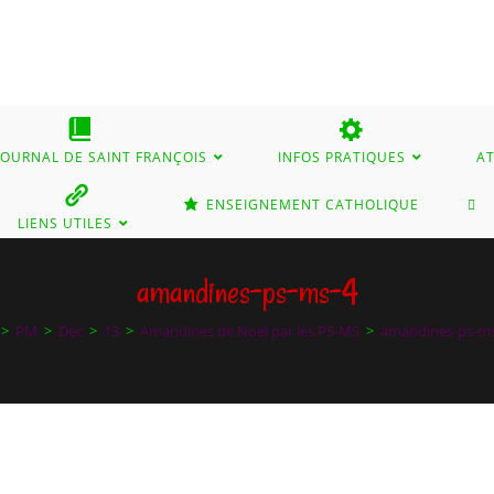
 JOURNAL DE SAINT FRANÇOIS
INFOS PRATIQUES
AT
TO
ENSEIGNEMENT CATHOLIQUE
LIENS UTILES
WE
amandines-ps-ms-4
>
PM
>
Déc
>
13
>
Amandines de Noël par les PS-MS
>
amandines-ps-ms
SE