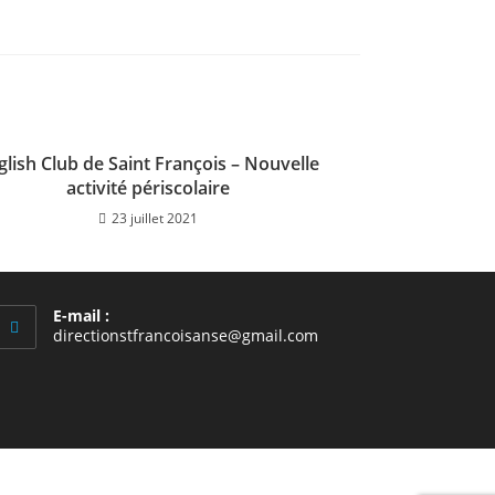
glish Club de Saint François – Nouvelle
activité périscolaire
23 juillet 2021
E-mail :
S’ouvre
directionstfrancoisanse@gmail.com
dans
votre
application