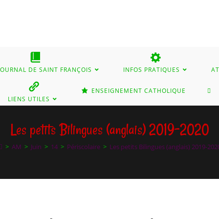
 JOURNAL DE SAINT FRANÇOIS
INFOS PRATIQUES
AT
TO
ENSEIGNEMENT CATHOLIQUE
LIENS UTILES
WE
Les petits Bilingues (anglais) 2019-2020
>
AM
>
Juin
>
14
>
Périscolaire
>
Les petits Bilingues (anglais) 2019-202
SE