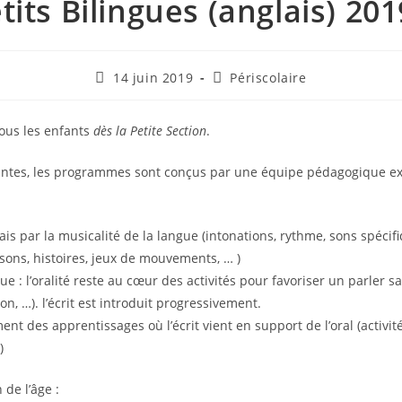
tits Bilingues (anglais) 20
Publication
Post
14 juin 2019
Périscolaire
publiée :
category:
tous les enfants
dès la Petite Section
.
antes, les programmes sont conçus par une équipe pédagogique ex
glais par la musicalité de la langue (intonations, rythme, sons spécif
sons, histoires, jeux de mouvements, … )
que : l’oralité reste au cœur des activités pour favoriser un parler sa
on, …). l’écrit est introduit progressivement.
nt des apprentissages où l’écrit vient en support de l’oral (activit
)
 de l’âge :