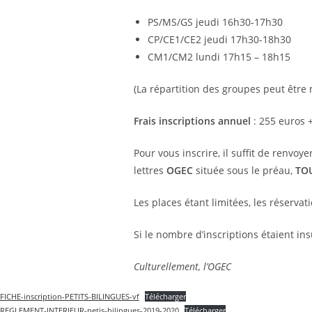
PS/MS/GS jeudi 16h30-17h30
CP/CE1/CE2 jeudi 17h30-18h30
CM1/CM2 lundi 17h15 – 18h15
(La répartition des groupes peut être 
Frais inscriptions annuel
: 255 euros +
Pour vous inscrire, il suffit de renvo
lettres
OGEC
située sous le préau,
TOU
Les places étant limitées, les réservat
Si le nombre d’inscriptions étaient ins
Culturellement, l’OGEC
FICHE-inscription-PETITS-BILINGUES-vf
Télécharger
REGLEMENT-INTERIEUR-petis-bilingues-2019-2020
Télécharger