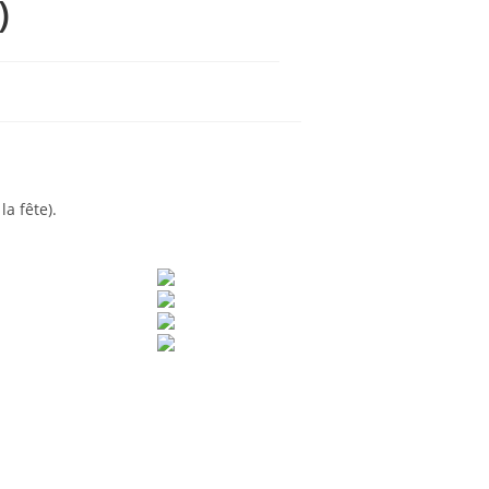
)
la fête).