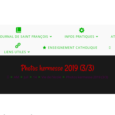
 JOURNAL DE SAINT FRANÇOIS
INFOS PRATIQUES
AT
TO
ENSEIGNEMENT CATHOLIQUE
LIENS UTILES
WE
Photos kermesse 2019 (3/3)
>
AM
>
Juil
>
14
>
Vie de l'école
>
Photos kermesse 2019 (3/3)
SE