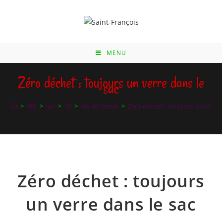
Skip
to
content
MENU
Zéro déchet : toujours un verre dans le
sac
>
AM
>
Jan
>
10
>
Vie de l'école
>
Zéro déchet : toujours un verre 
Zéro déchet : toujours
un verre dans le sac