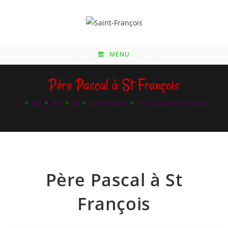
Skip
to
content
MENU
Père Pascal à St François
>
AM
>
Mai
>
28
>
Vie de l'école
>
Père Pascal à St François
Père Pascal à St
François