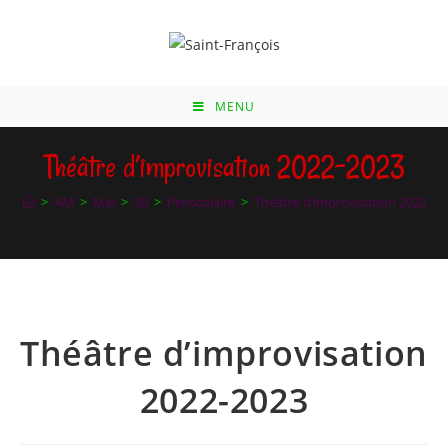
Skip
to
content
MENU
Théâtre d’improvisation 2022-2023
>
AM
>
Mai
>
30
>
Périscolaire
>
Théâtre d’improvisation 2022-20
Théâtre d’improvisation
2022-2023