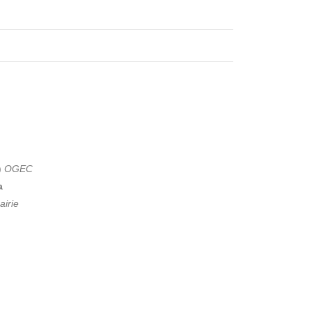
)
OGEC
a
airie