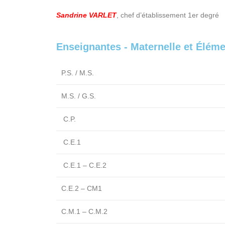
Sandrine VARLET
, chef d’établissement 1er degré
Enseignantes - Maternelle et Éléme
P.S. / M.S.
M.S. / G.S.
C.P.
C.E.1
C.E.1 – C.E.2
C.E.2 – CM1
C.M.1 – C.M.2