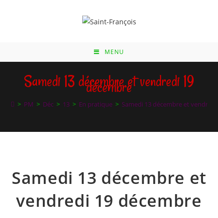
Skip
to
content
MENU
Samedi 13 décembre et vendredi 19
décembre
>
PM
>
Déc
>
13
>
En pratique
>
Samedi 13 décembre et vendredi
Samedi 13 décembre et
vendredi 19 décembre