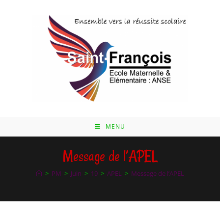
Skip
to
content
MENU
Message de l’APEL
>
PM
>
Juin
>
19
>
APEL
>
Message de l’APEL