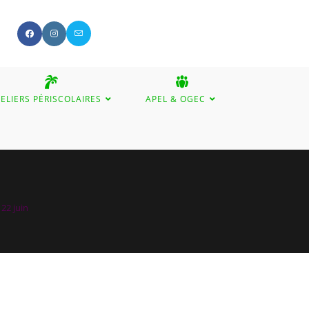
ELIERS PÉRISCOLAIRES
APEL & OGEC
GGLE
BSITE
 22 juin
ARCH